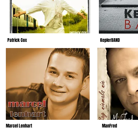
Patrick Cox
KeplerBAND
Marcel Lenhart
ManFred